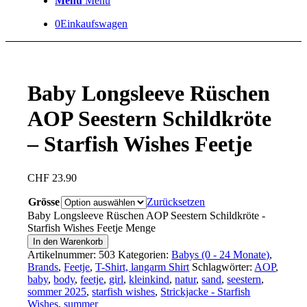
Menü
Menü
0
Einkaufswagen
Baby Longsleeve Rüschen
AOP Seestern Schildkröte
– Starfish Wishes Feetje
CHF
23.90
Grösse
Zurücksetzen
Baby Longsleeve Rüschen AOP Seestern Schildkröte -
Starfish Wishes Feetje Menge
In den Warenkorb
Artikelnummer:
503
Kategorien:
Babys (0 - 24 Monate)
,
Brands
,
Feetje
,
T-Shirt, langarm Shirt
Schlagwörter:
AOP
,
baby
,
body
,
feetje
,
girl
,
kleinkind
,
natur
,
sand
,
seestern
,
sommer 2025
,
starfish wishes
,
Strickjacke - Starfish
Wishes
,
summer