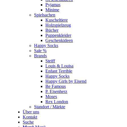
Pyjamas
Minime
Spielsachen
Kuscheltiere
Holzspielzeug
Bücher
Puppenkleider
Geschenkideen
Happy Socks
Sale %
Brands
Steiff
Louis & Louisa
Enfant Terrible
Happy Socks
Happy Girls by Eisend
Be Famous
P. Eisenherz
Moses
Rex London
Standort / Märkte
Über uns
Kontakt
Suche