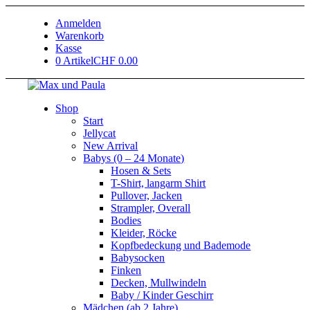
Anmelden
Warenkorb
Kasse
0 Artikel
CHF 0.00
Shop
Start
Jellycat
New Arrival
Babys (0 – 24 Monate)
Hosen & Sets
T-Shirt, langarm Shirt
Pullover, Jacken
Strampler, Overall
Bodies
Kleider, Röcke
Kopfbedeckung und Bademode
Babysocken
Finken
Decken, Mullwindeln
Baby / Kinder Geschirr
Mädchen (ab 2 Jahre)