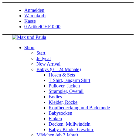
Anmelden
Warenkorb
Kasse
0 Artikel
CHF 0.00
Shop
Start
Jellycat
New Arrival
Babys (0 – 24 Monate)
Hosen & Sets
T-Shirt, langarm Shirt
Pullover, Jacken
Strampler, Overall
Bodies
Kleider, Röcke
Kopfbedeckung und Bademode
Babysocken
Finken
Decken, Mullwindeln
Baby / Kinder Geschirr
Mädchen (ab 2 Jahre)