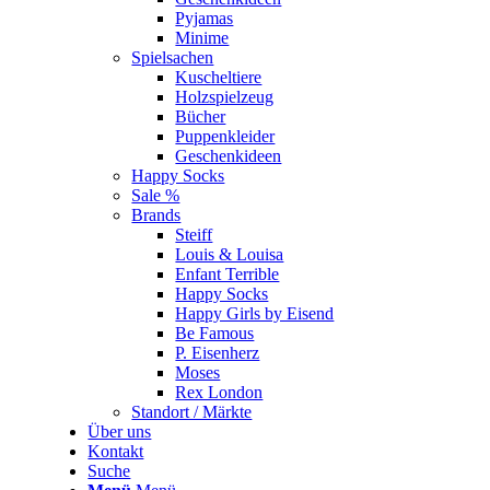
Pyjamas
Minime
Spielsachen
Kuscheltiere
Holzspielzeug
Bücher
Puppenkleider
Geschenkideen
Happy Socks
Sale %
Brands
Steiff
Louis & Louisa
Enfant Terrible
Happy Socks
Happy Girls by Eisend
Be Famous
P. Eisenherz
Moses
Rex London
Standort / Märkte
Über uns
Kontakt
Suche